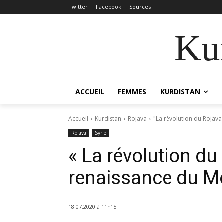
Twitter
Facebook
Sources
Kur
ACCUEIL
FEMMES
KURDISTAN
Accueil
Kurdistan
Rojava
"La révolution du Rojav
Rojava
Syrie
« La révolution d
renaissance du Mo
18.07.2020 à 11h15