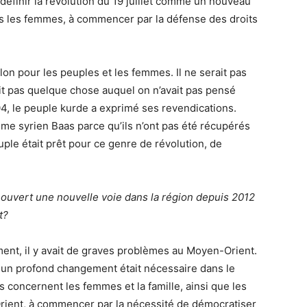
définir la révolution du 19 juillet comme un nouveau
s les femmes, à commencer par la défense des droits
alon pour les peuples et les femmes. Il ne serait pas
ait pas quelque chose auquel on n’avait pas pensé
4, le peuple kurde a exprimé ses revendications.
ime syrien Baas parce qu’ils n’ont pas été récupérés
euple était prêt pour ce genre de révolution, de
 ouvert une nouvelle voie dans la région depuis 2012
t?
t, il y avait de graves problèmes au Moyen-Orient.
, un profond changement était nécessaire dans le
 concernent les femmes et la famille, ainsi que les
ient, à commencer par la nécessité de démocratiser