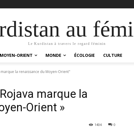
distan au fémi
Le Kurdistan à travers le regard féminin
MOYEN-ORIENT
MONDE
ÉCOLOGIE
CULTURE
a marque la renaissance du Moyen-Orient"
u Rojava marque la
yen-Orient »
1404
0