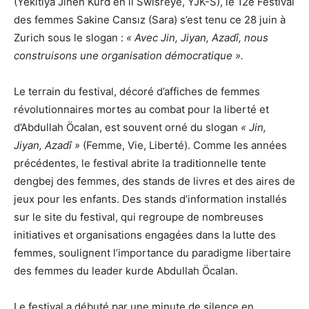
(Yekîtiya Jinên Kurd ên li Swîsreyê, YJK-S), le 12e Festival
des femmes Sakine Cansız (Sara) s’est tenu ce 28 juin à
Zurich sous le slogan :
« Avec Jin, Jiyan, Azadî, nous
construisons une organisation démocratique ».
Le terrain du festival, décoré d’affiches de femmes
révolutionnaires mortes au combat pour la liberté et
d’Abdullah Öcalan, est souvent orné du slogan
« Jin,
Jiyan, Azadî »
(Femme, Vie, Liberté). Comme les années
précédentes, le festival abrite la traditionnelle tente
dengbej des femmes, des stands de livres et des aires de
jeux pour les enfants. Des stands d’information installés
sur le site du festival, qui regroupe de nombreuses
initiatives et organisations engagées dans la lutte des
femmes, soulignent l’importance du paradigme libertaire
des femmes du leader kurde Abdullah Öcalan.
Le festival a débuté par une minute de silence en