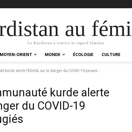
distan au fémi
Le Kurdistan à travers le regard féminin
MOYEN-ORIENT
MONDE
ÉCOLOGIE
CULTURE
 kurde alerte FEDASIL sur le danger du COVID-19 pesant...
munauté kurde alerte
nger du COVID-19
ugiés