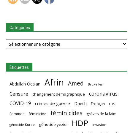
Catégories
Catégories
Étiquettes
Afrin
Amed
Abdullah Ocalan
Bruxelles
coronavirus
Censure
changement démographique
COVID-19
crimes de guerre
Daech
Erdogan
FDS
féminicides
Femmes
féminicide
grèves de la faim
HDP
génocide yézidi
invasion
génocide Kurde