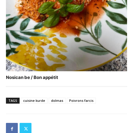
Nosican be / Bon appétit
TAGS
cuisine kurde
dolmas
Poivrons farcis