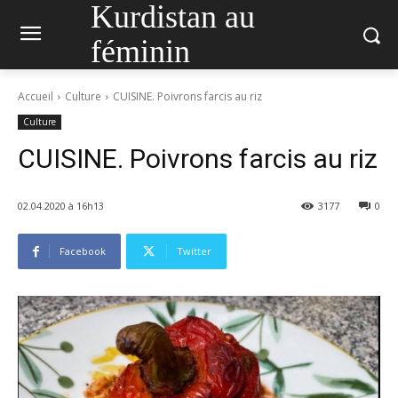
Kurdistan au
féminin
Accueil
Culture
CUISINE. Poivrons farcis au riz
Culture
CUISINE. Poivrons farcis au riz
02.04.2020 à 16h13
3177
0
Facebook
Twitter