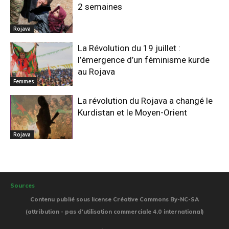
2 semaines
Rojava
La Révolution du 19 juillet :
l’émergence d’un féminisme kurde
au Rojava
Femmes
La révolution du Rojava a changé le
Kurdistan et le Moyen-Orient
Rojava
Sources
Contenu publié sous license Créative Commons By-NC-SA
(attribution - pas d'utilisation commerciale 4.0 international)