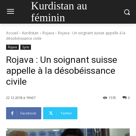
Kurdistan au
féminin
Accueil
Kurdistan
Rojava
Rojava : Un soignant suisse appelle à la
désobéissance civile
Rojava
Syrie
Rojava : Un soignant suisse
appelle à la désobéissance
civile
22.12.2018 à 19h07
1570
0
Facebook
Twitter