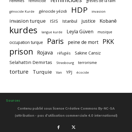
Femmes
féminicide
grèves de la faim
HDP
génocide yézidi
invasion
génocide Kurde
invasion turque
Kobanê
justice
ISIS
Istanbul
kurdes
Leyla Güven
musique
langue kurde
Paris
PKK
peine de mort
occupation turque
prison
Rojava
Sakine Cansiz
réfugiés
Selahattin Demirtas
terrorisme
Strasbourg
torture
Turquie
YPJ
Van
écocide
Sources
Contenu publié sous license Créative Commons By-NC-SA
(attribution - pas d'utilisation commerciale 4.0 international)