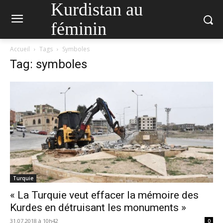
Kurdistan au
féminin
Accueil
Tags
Symboles
Tag: symboles
Turquie
« La Turquie veut effacer la mémoire des
Kurdes en détruisant les monuments »
31.07.2018 à 10h42
0