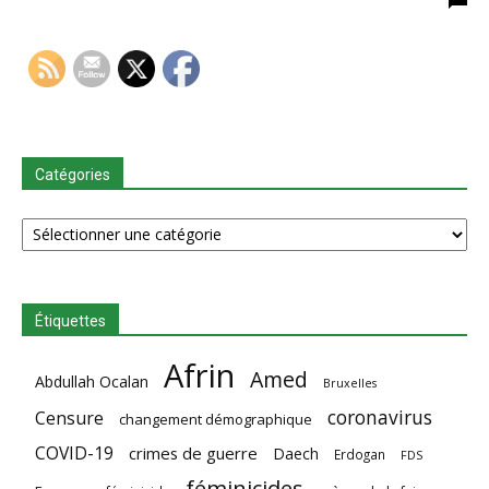
Catégories
Catégories
Étiquettes
Afrin
Amed
Abdullah Ocalan
Bruxelles
coronavirus
Censure
changement démographique
COVID-19
crimes de guerre
Daech
Erdogan
FDS
féminicides