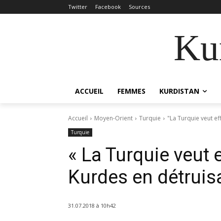
Twitter
Facebook
Sources
Kur
ACCUEIL
FEMMES
KURDISTAN
Accueil
Moyen-Orient
Turquie
"La Turquie veut e
Turquie
« La Turquie veut
Kurdes en détrui
31.07.2018 à 10h42