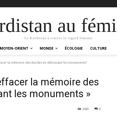
distan au fémi
Le Kurdistan à travers le regard féminin
MOYEN-ORIENT
MONDE
ÉCOLOGIE
CULTURE
ffacer la mémoire des Kurdes en détruisant les monuments"
 effacer la mémoire des
sant les monuments »
2420
0