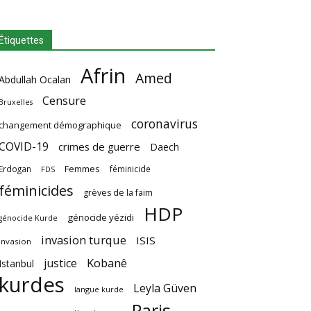
Étiquettes
Afrin
Amed
Abdullah Ocalan
Censure
Bruxelles
coronavirus
changement démographique
COVID-19
crimes de guerre
Daech
Femmes
Erdogan
féminicide
FDS
féminicides
grèves de la faim
HDP
génocide yézidi
génocide Kurde
invasion turque
ISIS
invasion
Kobanê
justice
Istanbul
kurdes
Leyla Güven
langue kurde
Paris