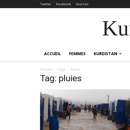
Twitter
Facebook
Sources
Kur
ACCUEIL
FEMMES
KURDISTAN
Accueil
Tags
Pluies
Tag: pluies