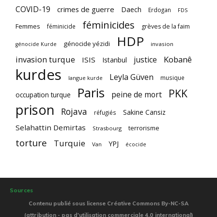
COVID-19
crimes de guerre
Daech
Erdogan
FDS
féminicides
Femmes
féminicide
grèves de la faim
HDP
génocide yézidi
invasion
génocide Kurde
invasion turque
Kobanê
justice
ISIS
Istanbul
kurdes
Leyla Güven
musique
langue kurde
Paris
PKK
peine de mort
occupation turque
prison
Rojava
Sakine Cansiz
réfugiés
Selahattin Demirtas
terrorisme
Strasbourg
torture
Turquie
YPJ
Van
écocide
Sources
Contenu publié sous license Créative Commons By-NC-SA
(attribution - pas d'utilisation commerciale 4.0 international)