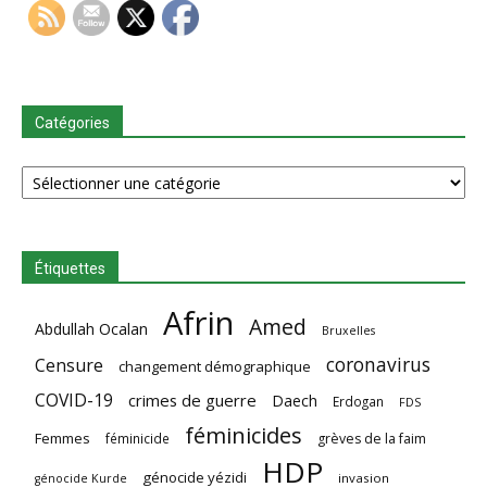
Catégories
Catégories
Étiquettes
Afrin
Amed
Abdullah Ocalan
Bruxelles
coronavirus
Censure
changement démographique
COVID-19
crimes de guerre
Daech
Erdogan
FDS
féminicides
Femmes
féminicide
grèves de la faim
HDP
génocide yézidi
invasion
génocide Kurde