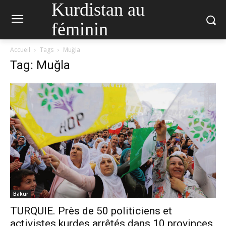
Kurdistan au
féminin
Accueil
Tags
Muğla
Tag: Muğla
Bakur
TURQUIE. Près de 50 politiciens et
activistes kurdes arrêtés dans 10 provinces