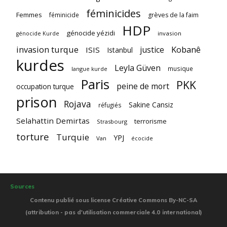
féminicides
Femmes
féminicide
grèves de la faim
HDP
génocide yézidi
invasion
génocide Kurde
invasion turque
Kobanê
justice
ISIS
Istanbul
kurdes
Leyla Güven
musique
langue kurde
Paris
PKK
peine de mort
occupation turque
prison
Rojava
Sakine Cansiz
réfugiés
Selahattin Demirtas
terrorisme
Strasbourg
torture
Turquie
YPJ
Van
écocide
Sources
Contenu publié sous license Créative Commons By-NC-SA
(attribution - pas d'utilisation commerciale 4.0 international)