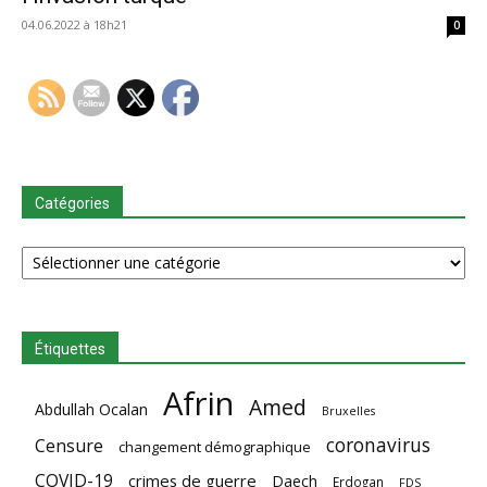
04.06.2022 à 18h21
0
Catégories
Catégories
Étiquettes
Afrin
Amed
Abdullah Ocalan
Bruxelles
coronavirus
Censure
changement démographique
COVID-19
crimes de guerre
Daech
Erdogan
FDS