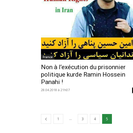
France
Non à l’exécution du prisonnier
politique kurde Ramin Hossein
Panahi !
28.04.2018 à 21h07
...
1
3
4
5