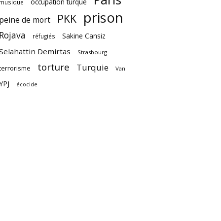
occupation turque
musique
prison
PKK
peine de mort
Rojava
Sakine Cansiz
réfugiés
Selahattin Demirtas
Strasbourg
torture
Turquie
terrorisme
Van
YPJ
écocide