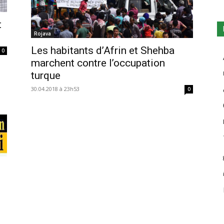
t
Rojava
Les habitants d’Afrin et Shehba
0
marchent contre l’occupation
turque
30.04.2018 à 23h53
0