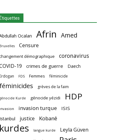
Étiquettes
Afrin
Amed
Abdullah Ocalan
Censure
Bruxelles
coronavirus
changement démographique
COVID-19
crimes de guerre
Daech
Femmes
Erdogan
féminicide
FDS
féminicides
grèves de la faim
HDP
génocide yézidi
génocide Kurde
invasion turque
ISIS
invasion
Kobanê
justice
Istanbul
kurdes
Leyla Güven
langue kurde
Paris