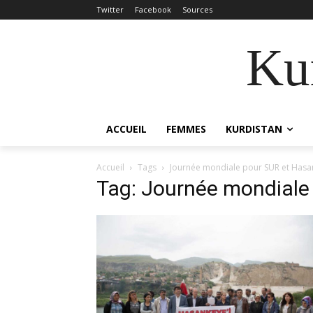
Twitter
Facebook
Sources
Kur
ACCUEIL
FEMMES
KURDISTAN
Accueil
Tags
Journée mondiale pour SUR et Hasa
Tag: Journée mondiale