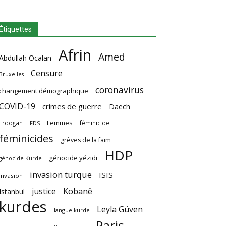
Étiquettes
Afrin
Amed
Abdullah Ocalan
Censure
Bruxelles
coronavirus
changement démographique
COVID-19
crimes de guerre
Daech
Femmes
Erdogan
féminicide
FDS
féminicides
grèves de la faim
HDP
génocide yézidi
génocide Kurde
invasion turque
ISIS
invasion
Kobanê
justice
Istanbul
kurdes
Leyla Güven
langue kurde
Paris