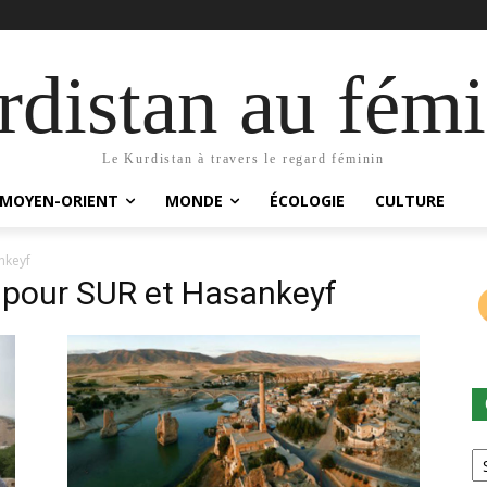
distan au fémi
Le Kurdistan à travers le regard féminin
MOYEN-ORIENT
MONDE
ÉCOLOGIE
CULTURE
nkeyf
 pour SUR et Hasankeyf
Ca