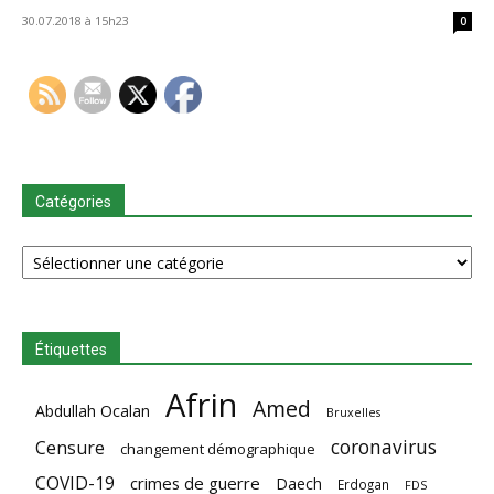
30.07.2018 à 15h23
0
Catégories
Catégories
Étiquettes
Afrin
Amed
Abdullah Ocalan
Bruxelles
coronavirus
Censure
changement démographique
COVID-19
crimes de guerre
Daech
Erdogan
FDS