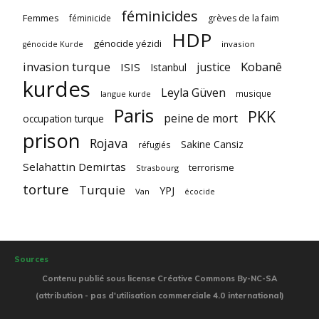
féminicides
Femmes
féminicide
grèves de la faim
HDP
génocide yézidi
invasion
génocide Kurde
invasion turque
Kobanê
justice
ISIS
Istanbul
kurdes
Leyla Güven
musique
langue kurde
Paris
PKK
peine de mort
occupation turque
prison
Rojava
Sakine Cansiz
réfugiés
Selahattin Demirtas
terrorisme
Strasbourg
torture
Turquie
YPJ
Van
écocide
Sources
Contenu publié sous license Créative Commons By-NC-SA
(attribution - pas d'utilisation commerciale 4.0 international)