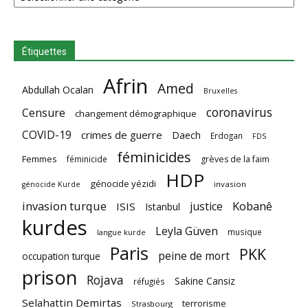
Étiquettes
Afrin
Amed
Abdullah Ocalan
Bruxelles
coronavirus
Censure
changement démographique
COVID-19
crimes de guerre
Daech
Erdogan
FDS
féminicides
Femmes
féminicide
grèves de la faim
HDP
génocide yézidi
invasion
génocide Kurde
invasion turque
Kobanê
justice
ISIS
Istanbul
kurdes
Leyla Güven
musique
langue kurde
Paris
PKK
peine de mort
occupation turque
prison
Rojava
Sakine Cansiz
réfugiés
Selahattin Demirtas
terrorisme
Strasbourg