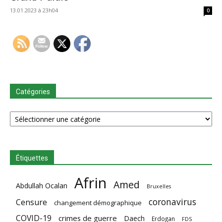
13.01.2023 à 23h04
0
Catégories
Catégories
Étiquettes
Afrin
Amed
Abdullah Ocalan
Bruxelles
coronavirus
Censure
changement démographique
COVID-19
crimes de guerre
Daech
Erdogan
FDS