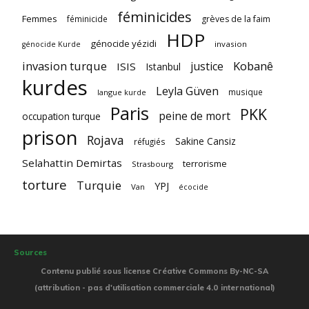
féminicides
Femmes
féminicide
grèves de la faim
HDP
génocide yézidi
invasion
génocide Kurde
invasion turque
Kobanê
justice
ISIS
Istanbul
kurdes
Leyla Güven
musique
langue kurde
Paris
PKK
peine de mort
occupation turque
prison
Rojava
Sakine Cansiz
réfugiés
Selahattin Demirtas
terrorisme
Strasbourg
torture
Turquie
YPJ
Van
écocide
Sources
Contenu publié sous license Créative Commons By-NC-SA
(attribution - pas d'utilisation commerciale 4.0 international)