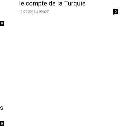
le compte de la Turquie
10.04.2018 à 09h07
0
0
es
0