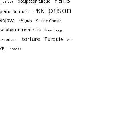
occupation turque
musique
prison
PKK
peine de mort
Rojava
Sakine Cansiz
réfugiés
Selahattin Demirtas
Strasbourg
torture
Turquie
terrorisme
Van
YPJ
écocide