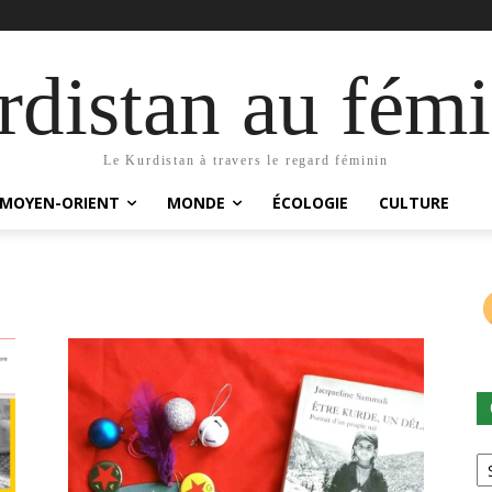
distan au fémi
Le Kurdistan à travers le regard féminin
MOYEN-ORIENT
MONDE
ÉCOLOGIE
CULTURE
Ca