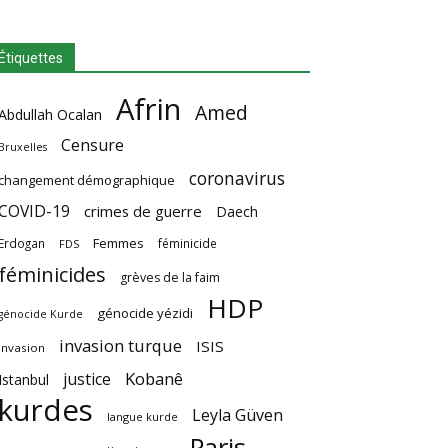
Étiquettes
Afrin
Amed
Abdullah Ocalan
Censure
Bruxelles
coronavirus
changement démographique
COVID-19
crimes de guerre
Daech
Femmes
Erdogan
féminicide
FDS
féminicides
grèves de la faim
HDP
génocide yézidi
génocide Kurde
invasion turque
ISIS
invasion
Kobanê
justice
Istanbul
kurdes
Leyla Güven
langue kurde
Paris