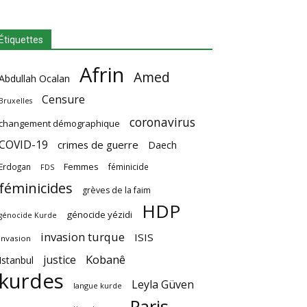
Étiquettes
Afrin
Amed
Abdullah Ocalan
Censure
Bruxelles
coronavirus
changement démographique
COVID-19
crimes de guerre
Daech
Femmes
Erdogan
féminicide
FDS
féminicides
grèves de la faim
HDP
génocide yézidi
génocide Kurde
invasion turque
ISIS
invasion
Kobanê
justice
Istanbul
kurdes
Leyla Güven
langue kurde
Paris