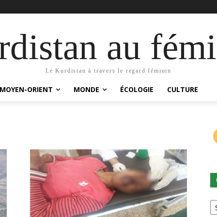
distan au fémi
Le Kurdistan à travers le regard féminin
MOYEN-ORIENT
MONDE
ÉCOLOGIE
CULTURE
Ca