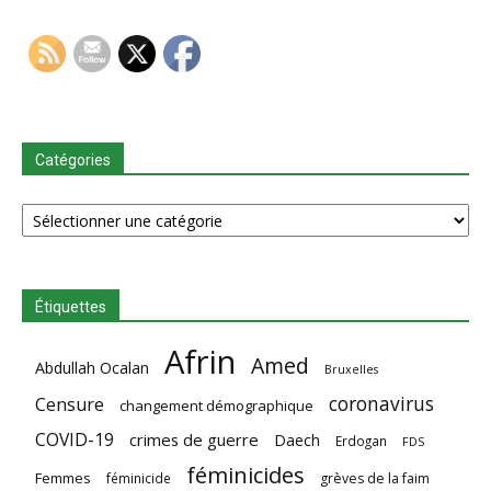
Catégories
Catégories
Étiquettes
Afrin
Amed
Abdullah Ocalan
Bruxelles
coronavirus
Censure
changement démographique
COVID-19
crimes de guerre
Daech
Erdogan
FDS
féminicides
Femmes
féminicide
grèves de la faim