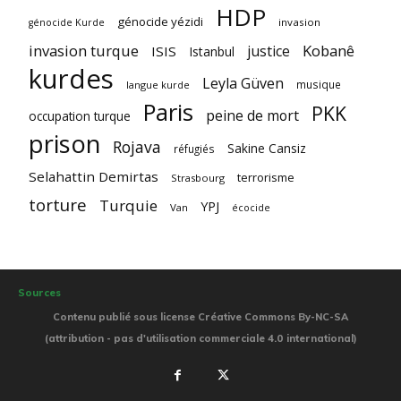
HDP
génocide yézidi
invasion
génocide Kurde
invasion turque
Kobanê
justice
ISIS
Istanbul
kurdes
Leyla Güven
musique
langue kurde
Paris
PKK
peine de mort
occupation turque
prison
Rojava
Sakine Cansiz
réfugiés
Selahattin Demirtas
terrorisme
Strasbourg
torture
Turquie
YPJ
Van
écocide
Sources
Contenu publié sous license Créative Commons By-NC-SA
(attribution - pas d'utilisation commerciale 4.0 international)