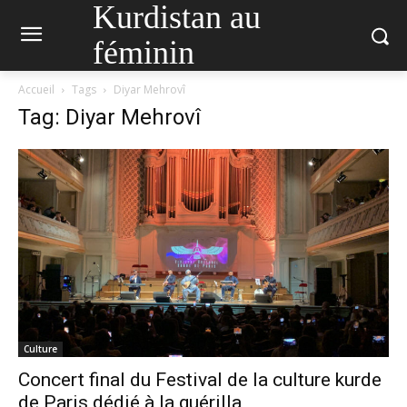
Kurdistan au
féminin
Accueil
Tags
Diyar Mehrovî
Tag: Diyar Mehrovî
Culture
Concert final du Festival de la culture kurde
de Paris dédié à la guérilla