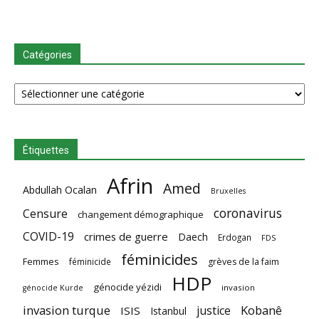
Catégories
Catégories
Étiquettes
Afrin
Amed
Abdullah Ocalan
Bruxelles
coronavirus
Censure
changement démographique
COVID-19
crimes de guerre
Daech
Erdogan
FDS
féminicides
Femmes
féminicide
grèves de la faim
HDP
génocide yézidi
invasion
génocide Kurde
invasion turque
Kobanê
justice
ISIS
Istanbul