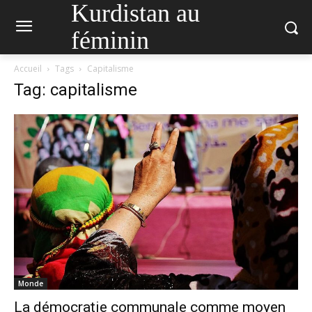
Kurdistan au
féminin
Accueil
Tags
Capitalisme
Tag: capitalisme
Monde
La démocratie communale comme moyen