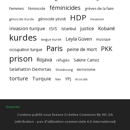
féminicides
Femmes
féminicide
grèves de la faim
HDP
génocide yézidi
invasion
génocide Kurde
invasion turque
Kobanê
justice
ISIS
Istanbul
kurdes
Leyla Güven
musique
langue kurde
Paris
PKK
peine de mort
occupation turque
prison
Rojava
Sakine Cansiz
réfugiés
Selahattin Demirtas
terrorisme
Strasbourg
torture
Turquie
YPJ
Van
écocide
Sources
Contenu publié sous license Créative Commons By-NC-SA
(attribution - pas d'utilisation commerciale 4.0 international)