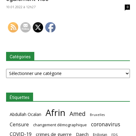
10.01.2022 à 12h27
0
Catégories
Catégories
Étiquettes
Afrin
Amed
Abdullah Ocalan
Bruxelles
coronavirus
Censure
changement démographique
COVID-19
crimes de guerre
Daech
Erdogan
FDS