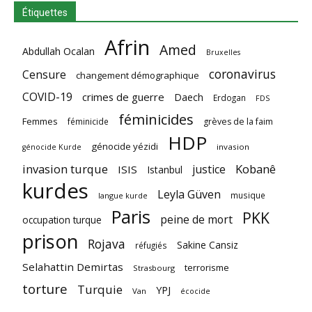
Étiquettes
Afrin
Amed
Abdullah Ocalan
Bruxelles
coronavirus
Censure
changement démographique
COVID-19
crimes de guerre
Daech
Erdogan
FDS
féminicides
Femmes
féminicide
grèves de la faim
HDP
génocide yézidi
invasion
génocide Kurde
invasion turque
Kobanê
justice
ISIS
Istanbul
kurdes
Leyla Güven
musique
langue kurde
Paris
PKK
peine de mort
occupation turque
prison
Rojava
Sakine Cansiz
réfugiés
Selahattin Demirtas
terrorisme
Strasbourg
torture
Turquie
YPJ
Van
écocide