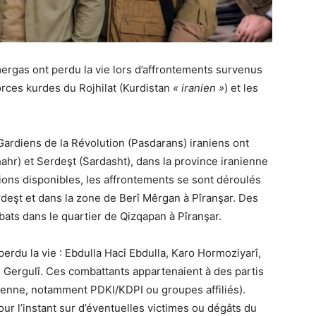
rgas ont perdu la vie lors d’affrontements survenus
orces kurdes du Rojhilat (Kurdistan
« iranien »
) et les
Gardiens de la Révolution (Pasdarans) iraniens ont
ahr) et Serdeşt (Sardasht), dans la province iranienne
tions disponibles, les affrontements se sont déroulés
deşt et dans la zone de Berî Mêrgan à Pîranşar. Des
ats dans le quartier de Qizqapan à Pîranşar.
erdu la vie : Ebdulla Hacî Ebdulla, Karo Hormoziyarî,
Gergulî. Ces combattants appartenaient à des partis
nienne, notamment PDKI/KDPI ou groupes affiliés).
r l’instant sur d’éventuelles victimes ou dégâts du