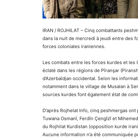
IRAN / ROJHILAT – Cinq combattants peshme
dans la nuit de mercredi à jeudi entre des f
forces coloniales iraniennes.
Les combats entre les forces kurdes et les 
éclaté dans les régions de Pîranşar (Piransh
d’Azerbaïdjan occidental. Selon les informa
notamment dans le village de Musalan à Ser
sources kurdes font également état de comb
D’après Rojhelat Info, cinq peshmergas ont p
Tuwana Osmanî, Ferdîn Çengîzî et Mihemed 
du Rojhilat Kurdistan (opposition kurde ira
Aucune information n’a été communiquée pou