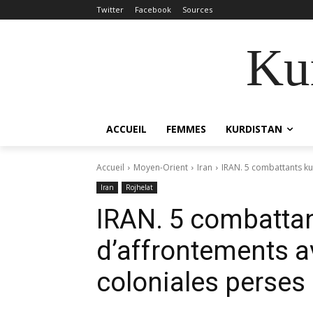
Twitter
Facebook
Sources
Kur
ACCUEIL
FEMMES
KURDISTAN
Accueil
Moyen-Orient
Iran
IRAN. 5 combattants ku
Iran
Rojhelat
IRAN. 5 combattan
d’affrontements a
coloniales perses