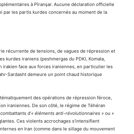
pplémentaires à Pîranşar. Aucune déclaration officielle
 ni par les partis kurdes concernés au moment de la
rie récurrente de tensions, de vagues de répression et
es kurdes iraniens (peshmergas du PDKI, Komala,
an irakien face aux forces iraniennes, en particulier les
hahr-Sardasht demeure un point chaud historique
tématiquement des opérations de répression féroce,
tion iraniennes. De son côté, le régime de Téhéran
s combattants d’
« éléments anti-révolutionnaires »
ou
«
glantes. Ces violents accrochages s’intensifient
 internes en Iran (comme dans le sillage du mouvement