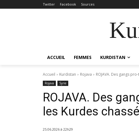
Twitter
Facebook
Sources
Kur
ACCUEIL
FEMMES
KURDISTAN
Accueil
Kurdistan
Rojava
ROJAVA. Des gangs pro-t
Rojava
Syrie
ROJAVA. Des gang
les Kurdes chassé
25.06.2026 à 22h29