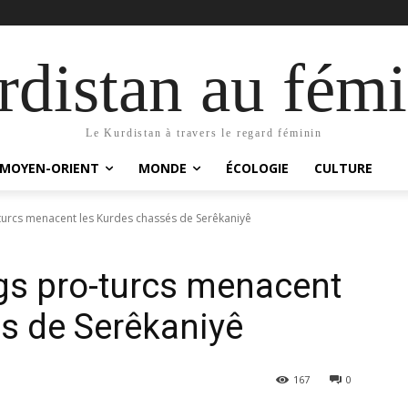
distan au fémi
Le Kurdistan à travers le regard féminin
MOYEN-ORIENT
MONDE
ÉCOLOGIE
CULTURE
urcs menacent les Kurdes chassés de Serêkaniyê
s pro-turcs menacent
s de Serêkaniyê
167
0