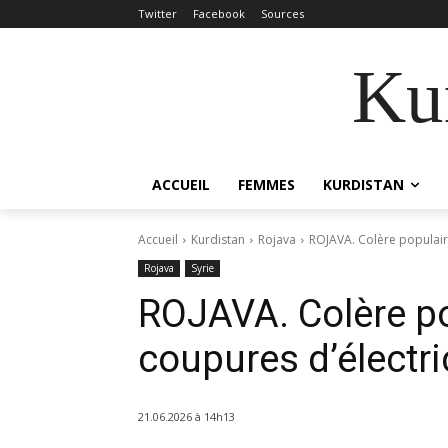
Twitter
Facebook
Sources
Kur
ACCUEIL
FEMMES
KURDISTAN
Accueil
Kurdistan
Rojava
ROJAVA. Colère populaire
Rojava
Syrie
ROJAVA. Colère po
coupures d’électri
21.06.2026 à 14h13