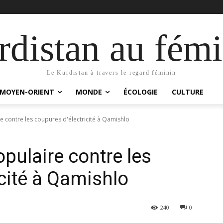
distan au fémi
Le Kurdistan à travers le regard féminin
MOYEN-ORIENT
MONDE
ÉCOLOGIE
CULTURE
 contre les coupures d'électricité à Qamishlo
pulaire contre les
cité à Qamishlo
240
0