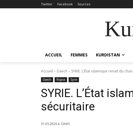
Twitter
Facebook
Sources
Kur
ACCUEIL
FEMMES
KURDISTAN
Accueil
Daech
SYRIE. L’État islamique renait du chao
Daech
Rojava
Syrie
SYRIE. L’État isla
sécuritaire
31.05.2026 à 12h05