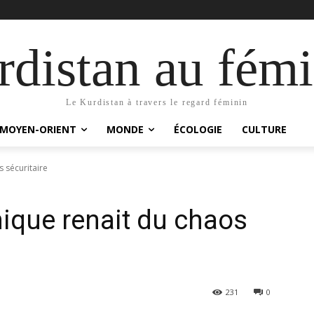
distan au fémi
Le Kurdistan à travers le regard féminin
MOYEN-ORIENT
MONDE
ÉCOLOGIE
CULTURE
s sécuritaire
mique renait du chaos
231
0