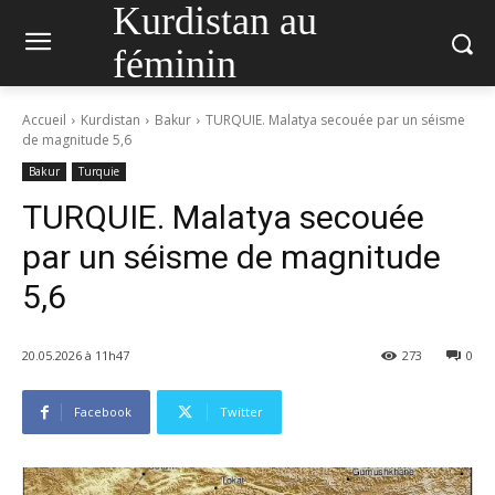
Kurdistan au
féminin
Accueil
Kurdistan
Bakur
TURQUIE. Malatya secouée par un séisme
de magnitude 5,6
Bakur
Turquie
TURQUIE. Malatya secouée
par un séisme de magnitude
5,6
20.05.2026 à 11h47
273
0
Facebook
Twitter