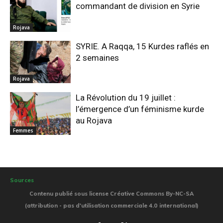
commandant de division en Syrie
Rojava
SYRIE. A Raqqa, 15 Kurdes raflés en
2 semaines
Rojava
La Révolution du 19 juillet :
l’émergence d’un féminisme kurde
au Rojava
Femmes
Sources
Contenu publié sous license Créative Commons By-NC-SA
(attribution - pas d'utilisation commerciale 4.0 international)