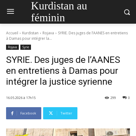
Kurdistan au
féminin
Accueil
Kurdistan
Rojava
SYRIE. Des juges de l’AANES en entretiens
à Damas pour intégrer la...
Rojava
Syrie
SYRIE. Des juges de l’AANES
en entretiens à Damas pour
intégrer la justice syrienne
16.05.2026 à 17h15
299
0
Facebook
Twitter