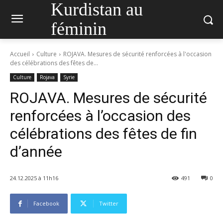
Kurdistan au
féminin
Accueil
Culture
ROJAVA. Mesures de sécurité renforcées à l'occasion
des célébrations des fêtes de...
Culture
Rojava
Syrie
ROJAVA. Mesures de sécurité
renforcées à l’occasion des
célébrations des fêtes de fin
d’année
24.12.2025 à 11h16
491
0
Facebook
Twitter