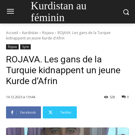
Kurdistan au
féminin
Accueil
Kurdistan
Rojava
ROJAVA. Les gans de la Turquie
kidnappent un jeune Kurde d'Afrin
Rojava
Syrie
ROJAVA. Les gans de la
Turquie kidnappent un jeune
Kurde d’Afrin
14.12.2025 à 11h44
528
0
Facebook
Twitter