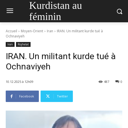
Kurdistan au
féminin
Accueil
Moyen-Orient
Iran
IRAN. Un militant kurde tué à
Ochnaviyeh
Iran
Rojhelat
IRAN. Un militant kurde tué à
Ochnaviyeh
10.12.2025 à 12h09
487
0
Facebook
Twitter