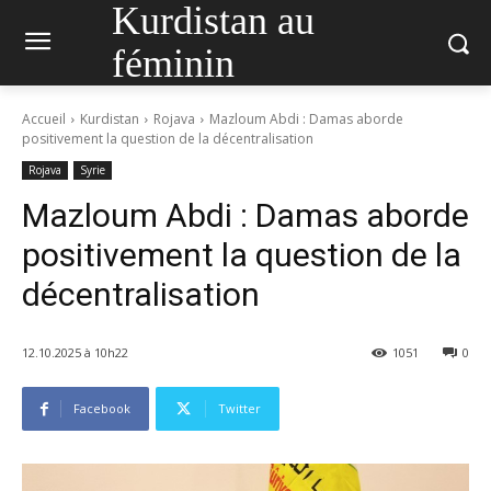
Kurdistan au
féminin
Accueil
Kurdistan
Rojava
Mazloum Abdi : Damas aborde
positivement la question de la décentralisation
Rojava
Syrie
Mazloum Abdi : Damas aborde
positivement la question de la
décentralisation
12.10.2025 à 10h22
1051
0
Facebook
Twitter