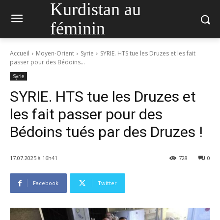
Kurdistan au
féminin
Accueil
Moyen-Orient
Syrie
SYRIE. HTS tue les Druzes et les fait
passer pour des Bédoins...
Syrie
SYRIE. HTS tue les Druzes et
les fait passer pour des
Bédoins tués par des Druzes !
17.07.2025 à 16h41
728
0
Facebook
Twitter