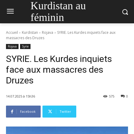
Kurdistan au
féminin
Accueil
Kurdistan
Rojava
SYRIE. Les Kurdes inquiets face aux
massacres des Druzes
Rojava
Syrie
SYRIE. Les Kurdes inquiets
face aux massacres des
Druzes
14.07.2025 à 15h36
575
0
Facebook
Twitter