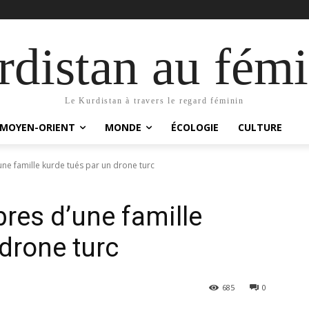
distan au fémi
Le Kurdistan à travers le regard féminin
MOYEN-ORIENT
MONDE
ÉCOLOGIE
CULTURE
e famille kurde tués par un drone turc
es d’une famille
drone turc
685
0