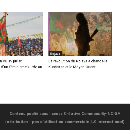
Rojava
 du 19 juillet :
La révolution du Rojava a changé le
 d’un féminisme kurde au
Kurdistan et le Moyen-Orient
Contenu publié sous license Créative Commons By-NC-SA
(attribution - pas d'utilisation commerciale 4.0 international)