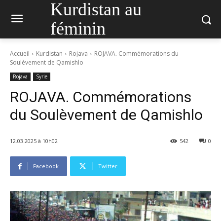
Kurdistan au
féminin
Accueil
Kurdistan
Rojava
ROJAVA. Commémorations du
Soulèvement de Qamishlo
Rojava
Syrie
ROJAVA. Commémorations
du Soulèvement de Qamishlo
12.03.2025 à 10h02
542
0
Facebook
Twitter