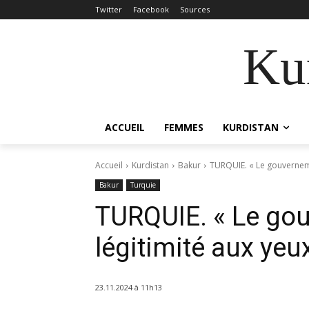
Twitter
Facebook
Sources
Kur
ACCUEIL
FEMMES
KURDISTAN
Accueil
Kurdistan
Bakur
TURQUIE. « Le gouverneme
Bakur
Turquie
TURQUIE. « Le go
légitimité aux yeu
23.11.2024 à 11h13