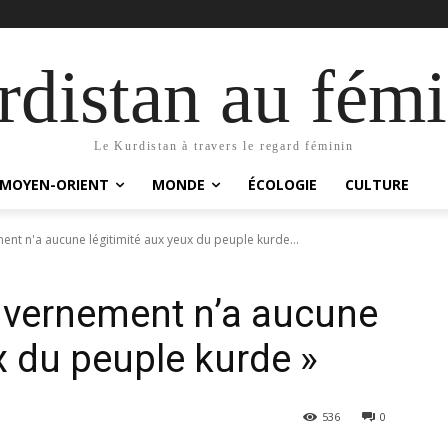
distan au fémi
Le Kurdistan à travers le regard féminin
MOYEN-ORIENT
MONDE
ÉCOLOGIE
CULTURE
nt n'a aucune légitimité aux yeux du peuple kurde...
uvernement n’a aucune
x du peuple kurde »
536
0