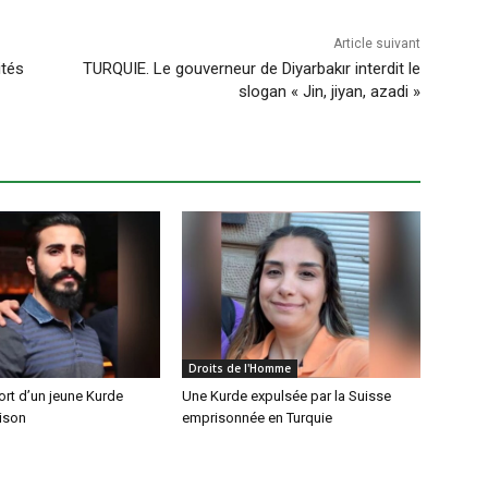
Article suivant
ités
TURQUIE. Le gouverneur de Diyarbakır interdit le
slogan « Jin, jiyan, azadi »
Droits de l'Homme
rt d’un jeune Kurde
Une Kurde expulsée par la Suisse
rison
emprisonnée en Turquie