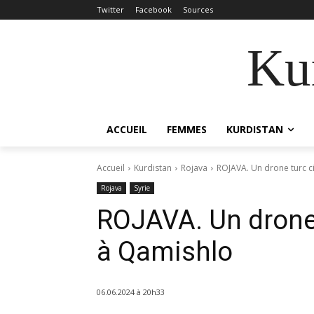
Twitter
Facebook
Sources
Kur
ACCUEIL
FEMMES
KURDISTAN
Accueil
Kurdistan
Rojava
ROJAVA. Un drone turc c
Rojava
Syrie
ROJAVA. Un drone 
à Qamishlo
06.06.2024 à 20h33