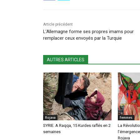
Article précédent
L’Allemagne forme ses propres imams pour
remplacer ceux envoyés par la Turquie
AUTRES ARTICLES
Rojava
Femmes
SYRIE. A Raqqa, 15 Kurdes raflés en 2
La Révolution
semaines
l’émergence
Rojava