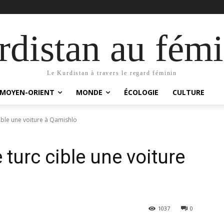
distan au fémi
Le Kurdistan à travers le regard féminin
MOYEN-ORIENT
MONDE
ÉCOLOGIE
CULTURE
ible une voiture à Qamishlo
turc cible une voiture
1037
0