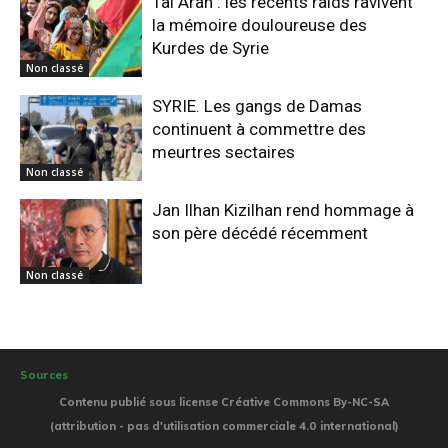
Tal Aran : les récents raids ravivent
la mémoire douloureuse des
Kurdes de Syrie
Non classé
SYRIE. Les gangs de Damas
continuent à commettre des
meurtres sectaires
Non classé
Jan Ilhan Kizilhan rend hommage à
son père décédé récemment
Non classé
Sources
Contenu publié sous license Créative Commons By-NC-SA
(attribution - pas d'utilisation commerciale 4.0 international)