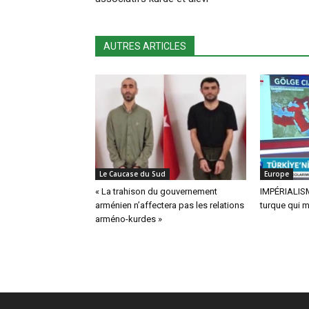
AUTRES ARTICLES
Le Caucase du Sud
Europe
« La trahison du gouvernement
IMPÉRIALISME
arménien n’affectera pas les relations
turque qui m
arméno-kurdes »