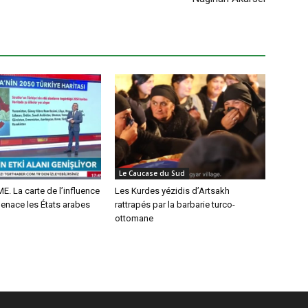
Le Caucase du Sud
. La carte de l’influence
Les Kurdes yézidis d’Artsakh
enace les États arabes
rattrapés par la barbarie turco-
ottomane