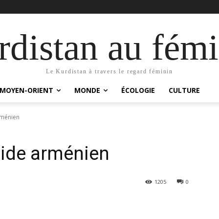
distan au fémi
Le Kurdistan à travers le regard féminin
MOYEN-ORIENT
MONDE
ÉCOLOGIE
CULTURE
rménien
ide arménien
1205
0