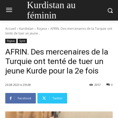
Kurdistan au
féminin
Accueil
Kurdistan
Rojava
AFRIN. Des mercenaires de la Turquie ont
tenté de tuer un jeune...
Rojava
Syrie
AFRIN. Des mercenaires de la
Turquie ont tenté de tuer un
jeune Kurde pour la 2e fois
26.08.2023 à 23h38
2057
0
Facebook
Twitter