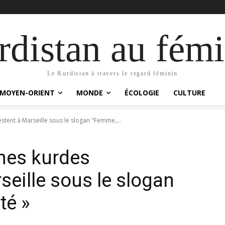
distan au fémi
Le Kurdistan à travers le regard féminin
MOYEN-ORIENT
MONDE
ÉCOLOGIE
CULTURE
tent à Marseille sous le slogan "Femme,...
mes kurdes
seille sous le slogan
té »