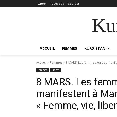
Twitter
Facebook
Sources
Kur
ACCUEIL
FEMMES
KURDISTAN
Accueil
Femmes
8 MARS. Les femmes kurdes manifes
Femmes
France
8 MARS. Les fem
manifestent à Mar
« Femme, vie, liber