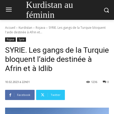
Kurdistan au
féminin
Accueil
Kurdistan
Rojava
SYRIE. Les gangs de la Turquie bloquent
l'aide destinée à Afrin et...
Rojava
Syrie
SYRIE. Les gangs de la Turquie
bloquent l’aide destinée à
Afrin et à Idlib
10.02.2023 à 22h01
1236
0
Facebook
Twitter