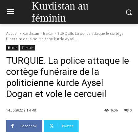
Kurdistan au
féminin
Accueil
Kurdistan
Bakur
TURQUIE. La police attaque le cortège
funéraire de la politicienne kurde Aysel...
Bakur
Turquie
TURQUIE. La police attaque le
cortège funéraire de la
politicienne kurde Aysel
Dogan et vole le cercueil
14.05.2022 à 17h48
1606
0
Facebook
Twitter