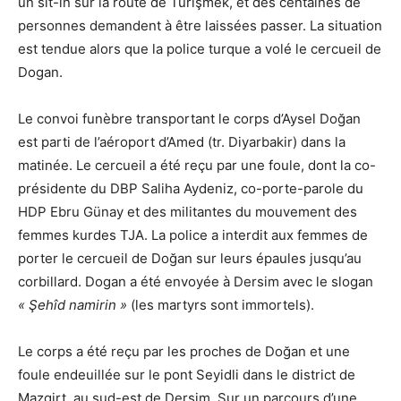
un sit-in sur la route de Turişmek, et des centaines de
personnes demandent à être laissées passer. La situation
est tendue alors que la police turque a volé le cercueil de
Dogan.
Le convoi funèbre transportant le corps d’Aysel Doğan
est parti de l’aéroport d’Amed (tr. Diyarbakir) dans la
matinée. Le cercueil a été reçu par une foule, dont la co-
présidente du DBP Saliha Aydeniz, co-porte-parole du
HDP Ebru Günay et des militantes du mouvement des
femmes kurdes TJA. La police a interdit aux femmes de
porter le cercueil de Doğan sur leurs épaules jusqu’au
corbillard. Dogan a été envoyée à Dersim avec le slogan
« Şehîd namirin »
(les martyrs sont immortels).
Le corps a été reçu par les proches de Doğan et une
foule endeuillée sur le pont Seyidli dans le district de
Mazgirt, au sud-est de Dersim. Sur un parcours d’une