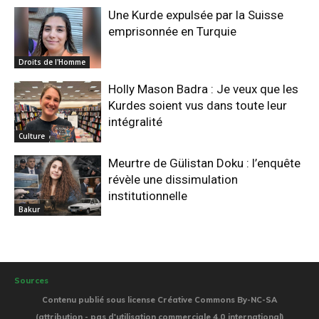
Une Kurde expulsée par la Suisse
emprisonnée en Turquie
Droits de l'Homme
Holly Mason Badra : Je veux que les
Kurdes soient vus dans toute leur
intégralité
Culture
Meurtre de Gülistan Doku : l’enquête
révèle une dissimulation
institutionnelle
Bakur
Sources
Contenu publié sous license Créative Commons By-NC-SA
(attribution - pas d'utilisation commerciale 4.0 international)