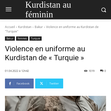
Kurdistan au
féminin
Accueil
Kurdistan
Bakur
Violence en uniforme au Kurdistan de
"Turquie"
Bakur
Femmes
Turquie
Violence en uniforme au
Kurdistan de « Turquie »
01.04.2022 à 12h42
1019
0
Facebook
Twitter