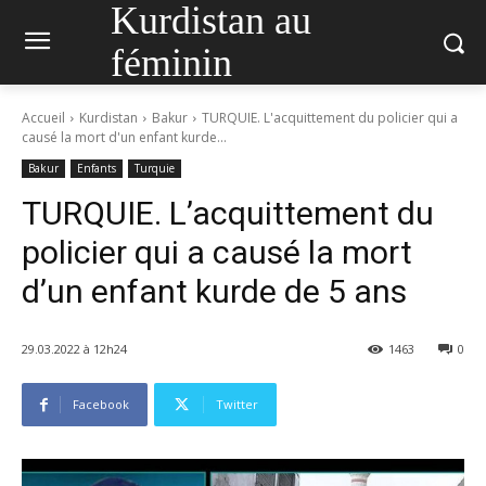
Kurdistan au
féminin
Accueil
Kurdistan
Bakur
TURQUIE. L'acquittement du policier qui a
causé la mort d'un enfant kurde...
Bakur
Enfants
Turquie
TURQUIE. L’acquittement du
policier qui a causé la mort
d’un enfant kurde de 5 ans
29.03.2022 à 12h24
1463
0
Facebook
Twitter