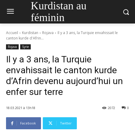
Kurdistan au
féminin
Accueil
Kurdistan
Rojava
Il y a 3 ans, la Turquie envahissait le
canton kurde d'Afrin...
Rojava
Syrie
Il y a 3 ans, la Turquie
envahissait le canton kurde
d’Afrin devenu aujourd’hui un
enfer sur terre
18.03.2021 à 13h18
2072
0
Facebook
Twitter