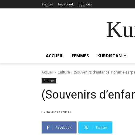
Twitter
Facebook
Sources
Kur
ACCUEIL
FEMMES
KURDISTAN
Accueil
Culture
(Souvenirs d'enfance) Pomme-serp
Culture
(Souvenirs d’enf
07.04.2020 à 09h39
Facebook
Twitter