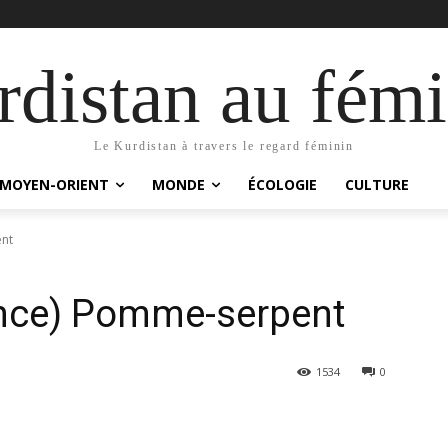
distan au fémi
Le Kurdistan à travers le regard féminin
MOYEN-ORIENT
MONDE
ÉCOLOGIE
CULTURE
ent
ance) Pomme-serpent
1534
0