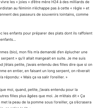
vivre les « joies » d’être mère H24 à des milliards de
distan au féminin n’échappe pas à cette « règle » et
ennent des passeurs de souvenirs lointains, comme
ec les enfants pour préparer des plats dont ils raffolent
r enfants…
ommes (bio), mon fils m’a demandé d’en éplucher une
 serpent » qu’il allait mangeait en suite. Je me suis
 j’étais petite, j’avais entendu des filles dire que si on
mme en entier, en faisant un long serpent, on rêverait
 répondu: « Mais ça va salir l’oreiller. »
e moi, quand, petite, j’avais entendu pour la
utres filles plus âgées que moi. Je m’étais dit « Ça
n met la peau de la pomme sous l’oreiller, ça s’écrasera