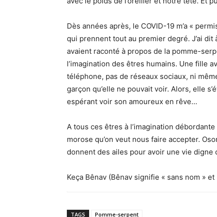
avec le poids de l’oreiller et notre tête. Et puis
Dès années après, le COVID-19 m’a « permis
qui prennent tout au premier degré. J’ai dit 
avaient raconté à propos de la pomme-serpen
l’imagination des êtres humains. Une fille a
téléphone, pas de réseaux sociaux, ni même
garçon qu’elle ne pouvait voir. Alors, elle 
espérant voir son amoureux en rêve…
A tous ces êtres à l’imagination débordante 
morose qu’on veut nous faire accepter. Oson
donnent des ailes pour avoir une vie digne 
Keça Bênav (Bênav signifie « sans nom » et K
TAGS
Pomme-serpent