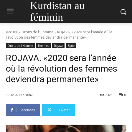
Kurdistan au
féminin
Accueil
Droits de l'Homme
ROJAVA. «2020 sera l'année où la
révolution des femmes deviendra permanente»
Droits de l'Homme
Femmes
Rojava
Syrie
ROJAVA. «2020 sera l’année
où la révolution des femmes
deviendra permanente»
30.12.2019 à 16h20
2323
0
Facebook
Twitter